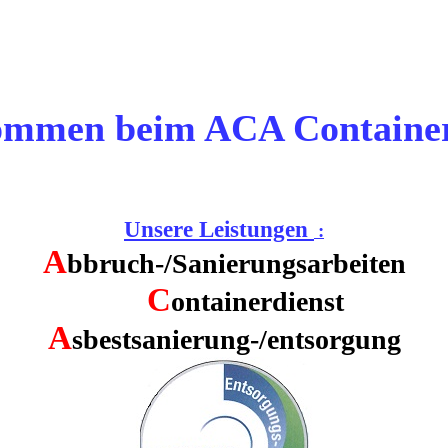
ommen beim ACA Container
Unsere Leistungen
:
A
bbruch-/Sanierungsarbeiten
C
ontainerdienst
A
sbestsanierung-/entsorgung